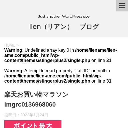
Just another WordPress site
lien（リアン） ブログ
HOME
>
Warning
: Undefined array key 0 in
/home/liename/lien-
ame.com/public_html/wp-
content/themes/stingerplus2/single.php
on line
31
Warning
: Attempt to read property "cat_ID" on null in
/home/liename/lien-ame.com/public_html/wp-
content/themes/stingerplus2/single.php
on line
31
楽天お買い物マラソン
imgrc0136968060
投稿日：
2022年1月24日