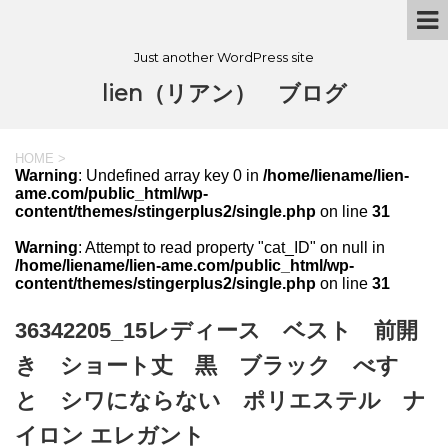
Just another WordPress site
lien（リアン） ブログ
HOME
>
Warning
: Undefined array key 0 in
/home/liename/lien-
ame.com/public_html/wp-
content/themes/stingerplus2/single.php
on line
31
Warning
: Attempt to read property "cat_ID" on null in
/home/liename/lien-ame.com/public_html/wp-
content/themes/stingerplus2/single.php
on line
31
36342205_15レディース ベスト 前開
き ショート丈 黒 ブラック べす
と シワにならない ポリエステル ナ
イロン エレガント