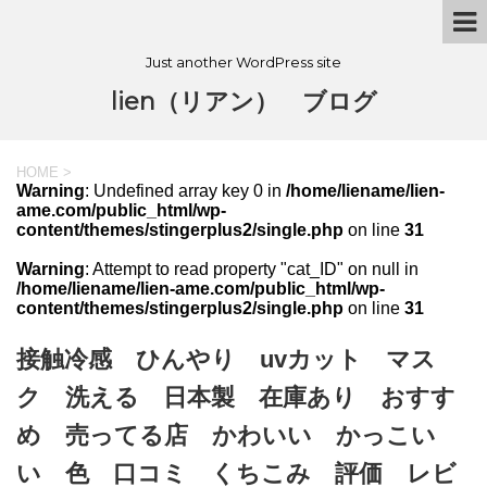
Just another WordPress site
lien（リアン） ブログ
HOME
>
Warning
: Undefined array key 0 in
/home/liename/lien-
ame.com/public_html/wp-
content/themes/stingerplus2/single.php
on line
31
Warning
: Attempt to read property "cat_ID" on null in
/home/liename/lien-ame.com/public_html/wp-
content/themes/stingerplus2/single.php
on line
31
接触冷感 ひんやり uvカット マス
ク 洗える 日本製 在庫あり おすす
め 売ってる店 かわいい かっこい
い 色 口コミ くちこみ 評価 レビ