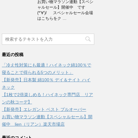
お買い物マラソン連動【スペシ
ャルセール】開催中 です
(*‘∀‘)/ スペシャルセール会場
はこちらをク …
最近の投稿
「冷え性対策にも最適！ハイネック綿100％で
寝ることで得られる5つのメリット」
【新発売】日本製 綿100％ デイ＆ナイト ハイ
ネック
【1枚で2倍楽しめる！ハイネック専門店 リア
ンの秋コーデ】
【新発売】エレガント ベスト プルオーバー
お買い物マラソン連動【スペシャルセール】開
催中 lien（リアン）楽天市場店
最近のコメント