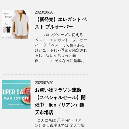
2023/10/20
【新発売】エレガント ベ
スト プルオーバー
◇ロングシーズン使える
ベスト エレガント プルオー
バー◇ 「ベストって色々ある
けどニットじゃ季節が限定され
るし、扱いがちょっと面
倒、、、」 そんな方に是非お
…
2023/07/20
お買い物マラソン連動
【スペシャルセール】開
催中 lien（リアン）楽
天市場店
こんにちは 只今lien（リア
ン）楽天市場店では 楽天市場