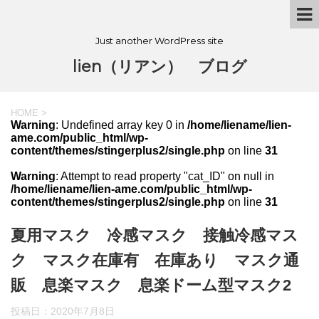
Just another WordPress site
lien（リアン） ブログ
HOME
>
Warning
: Undefined array key 0 in
/home/liename/lien-
ame.com/public_html/wp-
content/themes/stingerplus2/single.php
on line
31
Warning
: Attempt to read property "cat_ID" on null in
/home/liename/lien-ame.com/public_html/wp-
content/themes/stingerplus2/single.php
on line
31
夏用マスク 冷感マスク 接触冷感マス
ク マスク在庫有 在庫あり マスク通
販 息楽マスク 息楽ドーム型マスク2
投稿日：
2020年7月8日