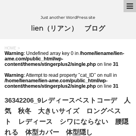
Just another WordPress site
lien（リアン） ブログ
HOME
>
Warning
: Undefined array key 0 in
/home/liename/lien-
ame.com/public_html/wp-
content/themes/stingerplus2/single.php
on line
31
Warning
: Attempt to read property "cat_ID" on null in
/home/liename/lien-ame.com/public_html/wp-
content/themes/stingerplus2/single.php
on line
31
36342206_9レディースベストコーデ 人
気 秋冬 大きいサイズ ロングベス
ト レディース シワにならない 腰隠
れる 体型カバー 体型隠し