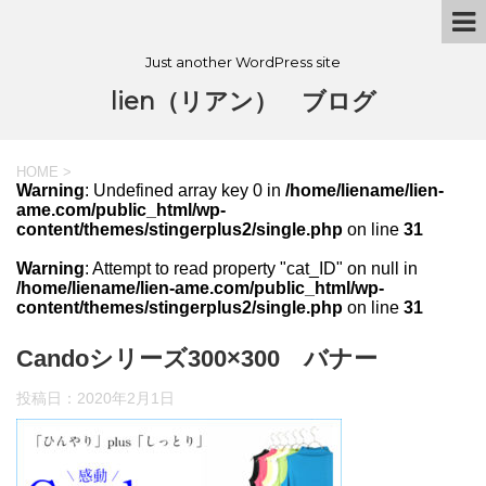
Just another WordPress site
lien（リアン） ブログ
HOME
>
Warning
: Undefined array key 0 in
/home/liename/lien-
ame.com/public_html/wp-
content/themes/stingerplus2/single.php
on line
31
Warning
: Attempt to read property "cat_ID" on null in
/home/liename/lien-ame.com/public_html/wp-
content/themes/stingerplus2/single.php
on line
31
Candoシリーズ300×300 バナー
投稿日：
2020年2月1日