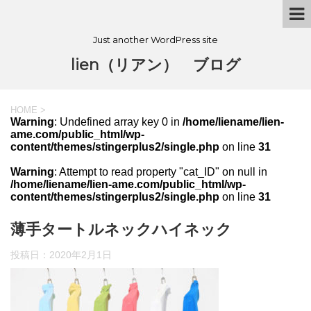
Just another WordPress site
lien（リアン） ブログ
HOME
>
Warning
: Undefined array key 0 in
/home/liename/lien-
ame.com/public_html/wp-
content/themes/stingerplus2/single.php
on line
31
Warning
: Attempt to read property "cat_ID" on null in
/home/liename/lien-ame.com/public_html/wp-
content/themes/stingerplus2/single.php
on line
31
薄手タートルネックハイネック
投稿日：
2020年2月1日