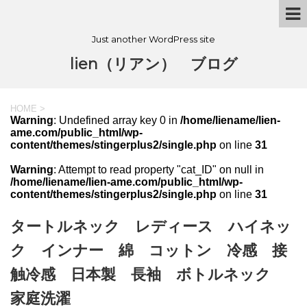
Just another WordPress site
lien（リアン） ブログ
HOME
>
Warning
: Undefined array key 0 in
/home/liename/lien-
ame.com/public_html/wp-
content/themes/stingerplus2/single.php
on line
31
Warning
: Attempt to read property "cat_ID" on null in
/home/liename/lien-ame.com/public_html/wp-
content/themes/stingerplus2/single.php
on line
31
タートルネック レディース ハイネッ
ク インナー 綿 コットン 冷感 接
触冷感 日本製 長袖 ボトルネック
家庭洗濯