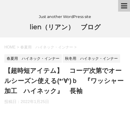
Just another WordPress site
lien（リアン） ブログ
HOME
>
春夏用 ハイネック・インナー
>
春夏用 ハイネック・インナー
秋冬用 ハイネック・インナー
【超時短アイテム】 コーデ次第でオー
ルシーズン使える(*‘∀‘)ｂ 『ワッシャー
加工 ハイネック』 長袖
投稿日：
2022年1月25日
ワッシャー加工ハイネック 長袖 春夏用 オールシ
ーズン カットソー 日本製 大人女性のハイネッ
ク ボトルネック 送料無料 国産 タートルネッ