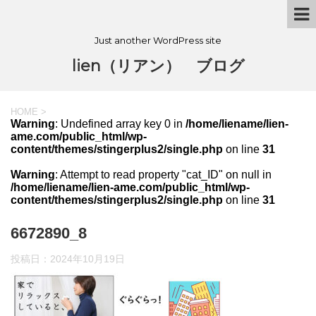
Just another WordPress site
lien（リアン） ブログ
HOME
>
Warning
: Undefined array key 0 in
/home/liename/lien-
ame.com/public_html/wp-
content/themes/stingerplus2/single.php
on line
31
Warning
: Attempt to read property "cat_ID" on null in
/home/liename/lien-ame.com/public_html/wp-
content/themes/stingerplus2/single.php
on line
31
6672890_8
投稿日：
2024年10月19日