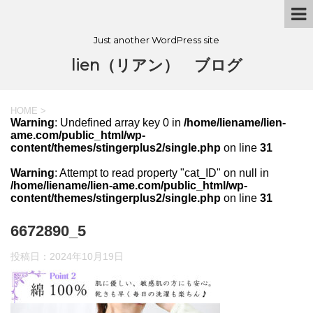
Just another WordPress site
lien（リアン） ブログ
HOME
>
Warning
: Undefined array key 0 in
/home/liename/lien-
ame.com/public_html/wp-
content/themes/stingerplus2/single.php
on line
31
Warning
: Attempt to read property "cat_ID" on null in
/home/liename/lien-ame.com/public_html/wp-
content/themes/stingerplus2/single.php
on line
31
6672890_5
投稿日：
2024年10月19日