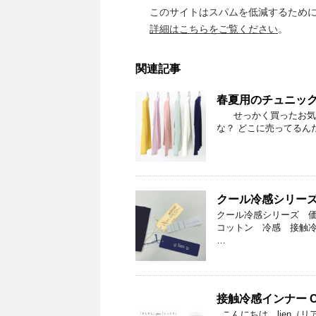
このサイトはスパムを低減するために A
詳細はこちらをご覧ください
。
関連記事
春夏用のチュニッ
せっかく買ったお気に
な？ どこに売ってる
クール冷感シリー
クール冷感シリーズ 
コットン 冷感 接触
…
接触冷感インナー C
こんにちは。lien（リ