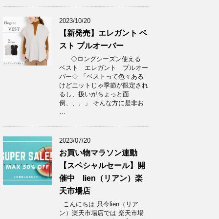
2023/10/20
【新発売】エレガント ベ
スト プルオーバー
◇ロングシーズン使える
ベスト エレガント プルオー
バー◇ 「ベストって色々ある
けどニットじゃ季節が限定され
るし、扱いがちょっと面
倒、、、」 そんな方に是非お
…
2023/07/20
お買い物マラソン連動
【スペシャルセール】開
催中 lien（リアン）楽
天市場店
こんにちは 只今lien（リア
ン）楽天市場店では 楽天市場