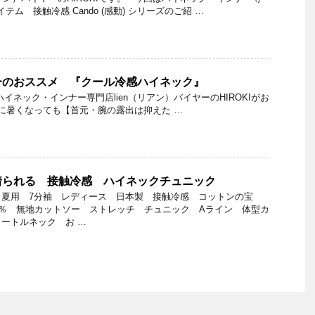
イテム 接触冷感 Cando (感動) シリーズのご紹 …
ーのおススメ 『クール冷感ハイネック』
】 ハイネック・インナー専門店lien（リアン）バイヤーのHIROKIがお
に暑くなっても【首元・腕の露出は抑えた …
着られる 接触冷感 ハイネックチュニック
 夏用 7分袖 レディース 日本製 接触冷感 コットンの宝
0％ 無地カットソー ストレッチ チュニック Aライン 体型カ
ートルネック お …