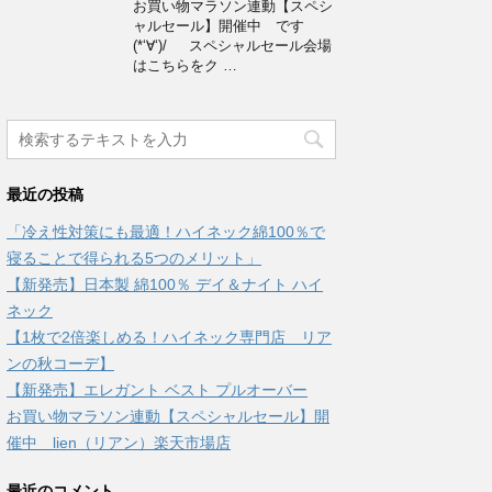
お買い物マラソン連動【スペシ
ャルセール】開催中 です
(*‘∀‘)/ スペシャルセール会場
はこちらをク …
最近の投稿
「冷え性対策にも最適！ハイネック綿100％で
寝ることで得られる5つのメリット」
【新発売】日本製 綿100％ デイ＆ナイト ハイ
ネック
【1枚で2倍楽しめる！ハイネック専門店 リア
ンの秋コーデ】
【新発売】エレガント ベスト プルオーバー
お買い物マラソン連動【スペシャルセール】開
催中 lien（リアン）楽天市場店
最近のコメント